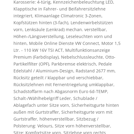
Karosserie: 4-türig, Kennzeichenbeleuchtung LED,
Klapptische in Fahrer- und Beifahrersitzlehne
integriert, Klimaanlage Climatronic 3-Zonen,
Kopfstützen hinten (3-fach), Lendenwirbelstützen
vorn, Lenksäule (Lenkrad) mechan. verstellbar,
Höhen-/Längsverstellung, Leseleuchten vorn und
hinten, Mobile Online Dienste VW Connect, Motor 1,5
Ltr. - 110 kW 16V TSI ACT, Multifunktionsanzeige
Premium (Farbdisplay), Nebelschlussleuchte, Otto-
Partikelfilter (OPF), Parkbremse elektrisch, Pedale
Edelstahl / Aluminium-Design, Radstand 2677 mm,
Rücksitz geteilt / klappbar und verschiebbar,
Rücksitzlehnen mit Fernentriegelung umklappbar,
Schadstoffarm nach Abgasnorm Euro 6d-TEMP,
Schalt-/Wählhebelgriff Leder, Schublade /
Ablagefach unter Sitze vorn, Sicherheitsgurte hinten
außen mit Gurtstraffer, Sicherheitsgurte vorn mit
Gurtstraffer, höhenverstellbar, Sitzbezug /
Polsterung: Velours, Sitze vorn höhenverstellbar,
Sitze: Komfortsitze vorn, Sitzlehne vorn rechts