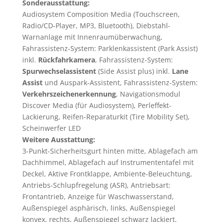
Sonderausstattung:
Audiosystem Composition Media (Touchscreen,
Radio/CD-Player, MP3, Bluetooth), Diebstahl-
Warnanlage mit Innenraumüberwachung,
Fahrassistenz-System: Parklenkassistent (Park Assist)
inkl.
Rückfahrkamera
, Fahrassistenz-System:
Spurwechselassistent
(Side Assist plus) inkl.
Lane
Assist
und Auspark-Assistent, Fahrassistenz-System:
Verkehrszeichenerkennung
, Navigationsmodul
Discover Media (für Audiosystem), Perleffekt-
Lackierung, Reifen-Reparaturkit (Tire Mobility Set),
Scheinwerfer LED
Weitere Ausstattung:
3-Punkt-Sicherheitsgurt hinten mitte, Ablagefach am
Dachhimmel, Ablagefach auf Instrumententafel mit
Deckel, Aktive Frontklappe, Ambiente-Beleuchtung,
Antriebs-Schlupfregelung (ASR), Antriebsart:
Frontantrieb, Anzeige für Waschwasserstand,
Außenspiegel asphärisch, links, Außenspiegel
konvex, rechts, Außenspiegel schwarz lackiert,