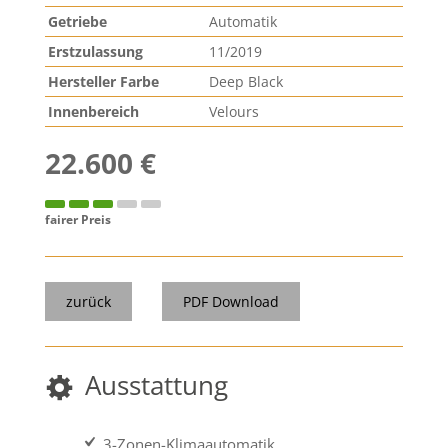
Getriebe
Automatik
Erstzulassung
11/2019
Hersteller Farbe
Deep Black
Innenbereich
Velours
22.600 €
fairer Preis
zurück
PDF Download
Ausstattung
3-Zonen-Klimaautomatik