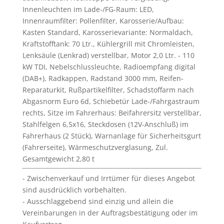
Innenleuchten im Lade-/FG-Raum: LED,
Innenraumfilter: Pollenfilter, Karosserie/Aufbau:
Kasten Standard, Karosserievariante: Normaldach,
Kraftstofftank: 70 Ltr., Kühlergrill mit Chromleisten,
Lenksäule (Lenkrad) verstellbar, Motor 2,0 Ltr. - 110
kW TDI, Nebelschlussleuchte, Radioempfang digital
(DAB+), Radkappen, Radstand 3000 mm, Reifen-
Reparaturkit, Rußpartikelfilter, Schadstoffarm nach
Abgasnorm Euro 6d, Schiebetür Lade-/Fahrgastraum
rechts, Sitze im Fahrerhaus: Beifahrersitz verstellbar,
Stahlfelgen 6,5x16, Steckdosen (12V-Anschluß) im
Fahrerhaus (2 Stück), Warnanlage für Sicherheitsgurt
(Fahrerseite), Wärmeschutzverglasung, Zul.
Gesamtgewicht 2,80 t
Zwischenverkauf und Irrtümer für dieses Angebot
sind ausdrücklich vorbehalten.
Ausschlaggebend sind einzig und allein die
Vereinbarungen in der Auftragsbestätigung oder im