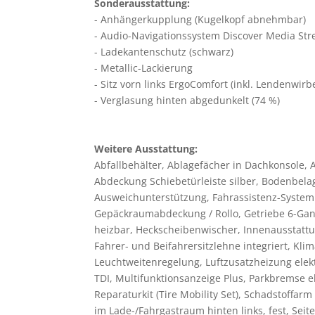
Sonderausstattung:
Anhängerkupplung (Kugelkopf abnehmbar)
Audio-Navigationssystem Discover Media Stre
Ladekantenschutz (schwarz)
Metallic-Lackierung
Sitz vorn links ErgoComfort (inkl. Lendenwirbe
Verglasung hinten abgedunkelt (74 %)
Weitere Ausstattung:
Abfallbehälter, Ablagefächer in Dachkonsole, A
Abdeckung Schiebetürleiste silber, Bodenbela
Ausweichunterstützung, Fahrassistenz-System: 
Gepäckraumabdeckung / Rollo, Getriebe 6-Gan
heizbar, Heckscheibenwischer, Innenausstattun
Fahrer- und Beifahrersitzlehne integriert, Kl
Leuchtweitenregelung, Luftzusatzheizung elekt
TDI, Multifunktionsanzeige Plus, Parkbremse 
Reparaturkit (Tire Mobility Set), Schadstoffa
im Lade-/Fahrgastraum hinten links, fest, Seit