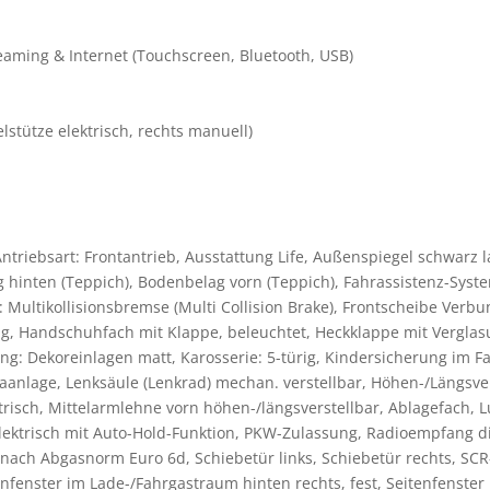
aming & Internet (Touchscreen, Bluetooth, USB)
lstütze elektrisch, rechts manuell)
ntriebsart: Frontantrieb, Ausstattung Life, Außenspiegel schwarz 
g hinten (Teppich), Bodenbelag vorn (Teppich), Fahrassistenz-Sys
Multikollisionsbremse (Multi Collision Brake), Frontscheibe Verbun
g, Handschuhfach mit Klappe, beleuchtet, Heckklappe mit Verglas
g: Dekoreinlagen matt, Karosserie: 5-türig, Kindersicherung im Fah
imaanlage, Lenksäule (Lenkrad) mechan. verstellbar, Höhen-/Längsve
risch, Mittelarmlehne vorn höhen-/längsverstellbar, Ablagefach, Lu
elektrisch mit Auto-Hold-Funktion, PKW-Zulassung, Radioempfang d
rm nach Abgasnorm Euro 6d, Schiebetür links, Schiebetür rechts, SC
enfenster im Lade-/Fahrgastraum hinten rechts, fest, Seitenfenster 