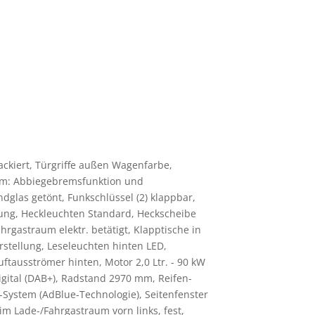
lackiert, Türgriffe außen Wagenfarbe,
tem: Abbiegebremsfunktion und
dglas getönt, Funkschlüssel (2) klappbar,
ung, Heckleuchten Standard, Heckscheibe
rgastraum elektr. betätigt, Klapptische in
rstellung, Leseleuchten hinten LED,
ftausströmer hinten, Motor 2,0 Ltr. - 90 kW
igital (DAB+), Radstand 2970 mm, Reifen-
R-System (AdBlue-Technologie), Seitenfenster
im Lade-/Fahrgastraum vorn links, fest,