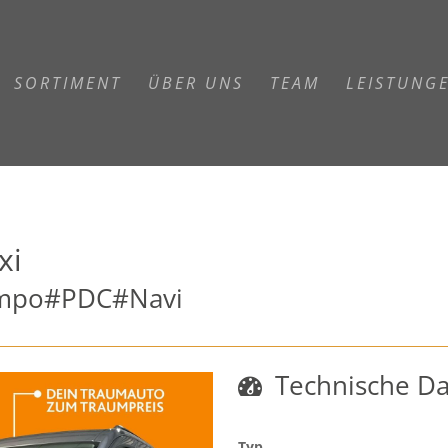
SORTIMENT
ÜBER UNS
TEAM
LEISTUNG
xi
empo#PDC#Navi
Technische D
Typ