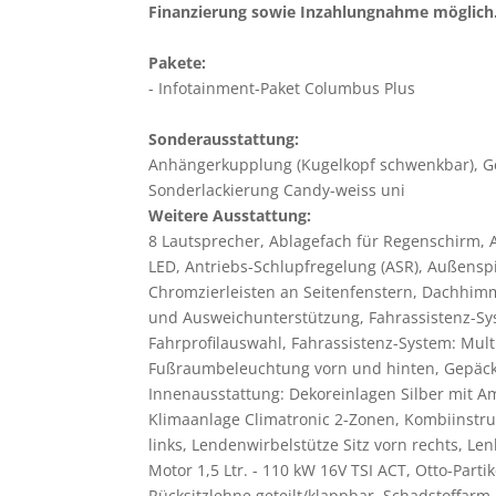
Finanzierung sowie Inzahlungnahme möglich
Pakete:
Infotainment-Paket Columbus Plus
Sonderausstattung:
Anhängerkupplung (Kugelkopf schwenkbar), Gep
Sonderlackierung Candy-weiss uni
Weitere Ausstattung:
8 Lautsprecher, Ablagefach für Regenschirm,
LED, Antriebs-Schlupfregelung (ASR), Außensp
Chromzierleisten an Seitenfenstern, Dachhimm
und Ausweichunterstützung, Fahrassistenz-Sys
Fahrprofilauswahl, Fahrassistenz-System: Multi
Fußraumbeleuchtung vorn und hinten, Gepäckra
Innenausstattung: Dekoreinlagen Silber mit A
Klimaanlage Climatronic 2-Zonen, Kombiinstrum
links, Lendenwirbelstütze Sitz vorn rechts, Len
Motor 1,5 Ltr. - 110 kW 16V TSI ACT, Otto-Parti
Rücksitzlehne geteilt/klappbar, Schadstoffarm