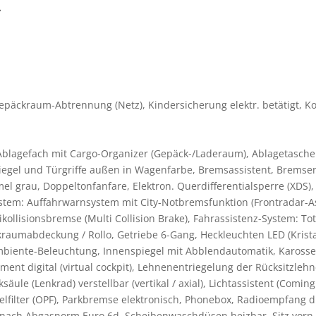
.
äckraum-Abtrennung (Netz), Kindersicherung elektr. betätigt, Kom
 Ablagefach mit Cargo-Organizer (Gepäck-/Laderaum), Ablagetasch
iegel und Türgriffe außen in Wagenfarbe, Bremsassistent, Bremse
el grau, Doppeltonfanfare, Elektron. Querdifferentialsperre (XDS
tem: Auffahrwarnsystem mit City-Notbremsfunktion (Frontradar-Ass
kollisionsbremse (Multi Collision Brake), Fahrassistenz-System: To
umabdeckung / Rollo, Getriebe 6-Gang, Heckleuchten LED (Kristal
mbiente-Beleuchtung, Innenspiegel mit Abblendautomatik, Karosse
ent digital (virtual cockpit), Lehnenentriegelung der Rücksitzleh
ksäule (Lenkrad) verstellbar (vertikal / axial), Lichtassistent (Co
kelfilter (OPF), Parkbremse elektronisch, Phonebox, Radioempfang di
 nach Abgasnorm Euro 6d, Scheibenwaschdüsen heizbar, Sitz vorn li