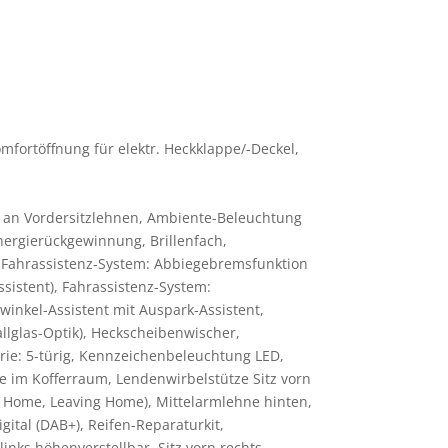
fortöffnung für elektr. Heckklappe/-Deckel,
e an Vordersitzlehnen, Ambiente-Beleuchtung
nergierückgewinnung, Brillenfach,
), Fahrassistenz-System: Abbiegebremsfunktion
istent), Fahrassistenz-System:
twinkel-Assistent mit Auspark-Assistent,
lglas-Optik), Heckscheibenwischer,
rie: 5-türig, Kennzeichenbeleuchtung LED,
ne im Kofferraum, Lendenwirbelstütze Sitz vorn
ming Home, Leaving Home), Mittelarmlehne hinten,
gital (DAB+), Reifen-Reparaturkit,
nks höhenverstellbar, Sitz vorn rechts