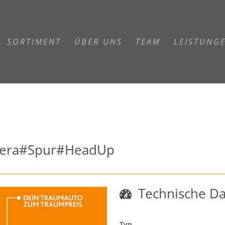
SORTIMENT
ÜBER UNS
TEAM
LEISTUNG
amera#Spur#HeadUp
Technische D
Typ