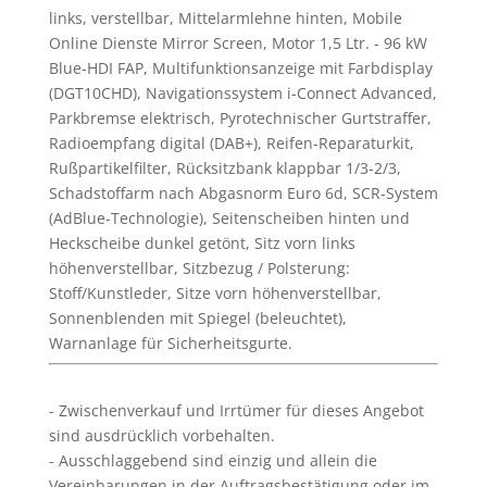
links, verstellbar, Mittelarmlehne hinten, Mobile
Online Dienste Mirror Screen, Motor 1,5 Ltr. - 96 kW
Blue-HDI FAP, Multifunktionsanzeige mit Farbdisplay
(DGT10CHD), Navigationssystem i-Connect Advanced,
Parkbremse elektrisch, Pyrotechnischer Gurtstraffer,
Radioempfang digital (DAB+), Reifen-Reparaturkit,
Rußpartikelfilter, Rücksitzbank klappbar 1/3-2/3,
Schadstoffarm nach Abgasnorm Euro 6d, SCR-System
(AdBlue-Technologie), Seitenscheiben hinten und
Heckscheibe dunkel getönt, Sitz vorn links
höhenverstellbar, Sitzbezug / Polsterung:
Stoff/Kunstleder, Sitze vorn höhenverstellbar,
Sonnenblenden mit Spiegel (beleuchtet),
Warnanlage für Sicherheitsgurte.
Zwischenverkauf und Irrtümer für dieses Angebot
sind ausdrücklich vorbehalten.
Ausschlaggebend sind einzig und allein die
Vereinbarungen in der Auftragsbestätigung oder im