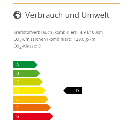
Verbrauch und Umwelt
Kraftstoffverbrauch (kombiniert):
4,9 l/100km
CO
-Emissionen (kombiniert):
129.0 g/km
2
CO
-Klasse:
D
2
A
B
C
D
D
E
F
G