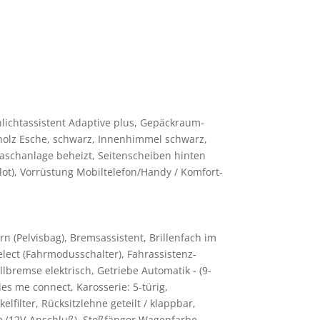
rnlichtassistent Adaptive plus, Gepäckraum-
holz Esche, schwarz, Innenhimmel schwarz,
enwaschanlage beheizt, Seitenscheiben hinten
ot), Vorrüstung Mobiltelefon/Handy / Komfort-
n (Pelvisbag), Bremsassistent, Brillenfach im
elect (Fahrmodusschalter), Fahrassistenz-
lbremse elektrisch, Getriebe Automatik - (9-
es me connect, Karosserie: 5-türig,
filter, Rücksitzlehne geteilt / klappbar,
se (12V-Anschluß), Stoßfänger Wagenfarbe,