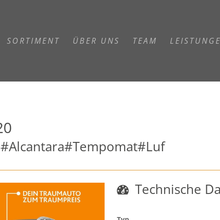
SORTIMENT
ÜBER UNS
TEAM
LEISTUNG
20
#Alcantara#Tempomat#Luf
Technische D
Typ