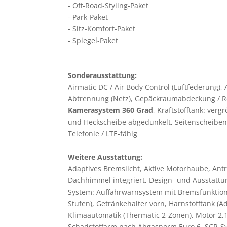
Off-Road-Styling-Paket
Park-Paket
Sitz-Komfort-Paket
Spiegel-Paket
Sonderausstattung:
Airmatic DC / Air Body Control (Luftfederung),
Abtrennung (Netz), Gepäckraumabdeckung / Ro
Kamerasystem 360 Grad
, Kraftstofftank: ver
und Heckscheibe abgedunkelt, Seitenscheiben 
Telefonie / LTE-fähig
Weitere Ausstattung:
Adaptives Bremslicht, Aktive Motorhaube, Antr
Dachhimmel integriert, Design- und Ausstattun
System: Auffahrwarnsystem mit Bremsfunktion (C
Stufen), Getränkehalter vorn, Harnstofftank (
Klimaautomatik (Thermatic 2-Zonen), Motor 2,1 
Schadstoffarm nach Abgasnorm Euro 6, SCR-Sys