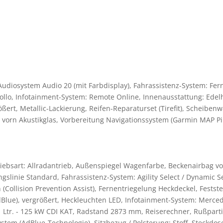
 Audiosystem Audio 20 (mit Farbdisplay), Fahrassistenz-System: Fe
llo, Infotainment-System: Remote Online, Innenausstattung: Edel
größert, Metallic-Lackierung, Reifen-Reparaturset (Tirefit), Scheib
vorn Akustikglas, Vorbereitung Navigationssystem (Garmin MAP Pil
iebsart: Allradantrieb, Außenspiegel Wagenfarbe, Beckenairbag vor
gslinie Standard, Fahrassistenz-System: Agility Select / Dynamic S
ollision Prevention Assist), Fernentriegelung Heckdeckel, Feststel
AdBlue), vergrößert, Heckleuchten LED, Infotainment-System: Merced
Ltr. - 125 kW CDI KAT, Radstand 2873 mm, Reiserechner, Rußpartikel
tem (AdBlue-Technologie), Sitzbezug / Polsterung: Stoff, Steckdo