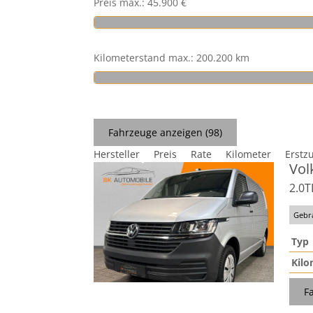
Preis max.:
45.900 €
Kilometerstand max.:
200.200 km
Fahrzeuge anzeigen
(
98
)
Hersteller
Preis
Rate
Kilometer
Erstz
Vol
2.0
Gebr
Typ
Kilo
F