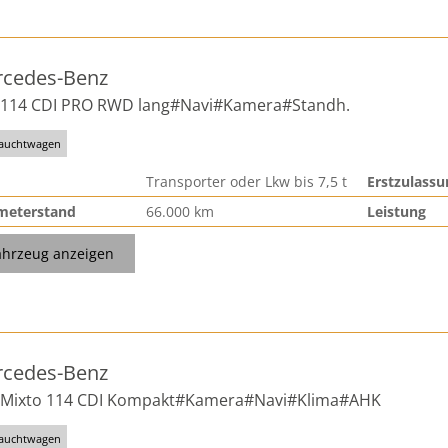
cedes-Benz
o 114 CDI PRO RWD lang#Navi#Kamera#Standh.
auchtwagen
Transporter oder Lkw bis 7,5 t
Erstzulassu
meterstand
66.000 km
Leistung
ahrzeug anzeigen
cedes-Benz
o Mixto 114 CDI Kompakt#Kamera#Navi#Klima#AHK
auchtwagen