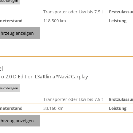
auchtwagen
Transporter oder Lkw bis 7,5 t
Erstzulassu
meterstand
118.500 km
Leistung
ahrzeug anzeigen
l
ro 2.0 D Edition L3#Klima#Navi#Carplay
auchtwagen
Transporter oder Lkw bis 7,5 t
Erstzulassu
meterstand
33.160 km
Leistung
ahrzeug anzeigen