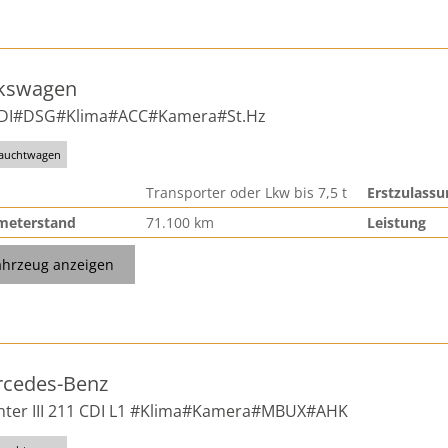
kswagen
TDI#DSG#Klima#ACC#Kamera#St.Hz
auchtwagen
Transporter oder Lkw bis 7,5 t
Erstzulassu
meterstand
71.100 km
Leistung
ahrzeug anzeigen
cedes-Benz
nter III 211 CDI L1 #Klima#Kamera#MBUX#AHK