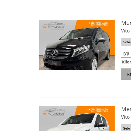
Mer
Vit
Gebr
Typ
Kilo
F
Mer
Vit
Gebr