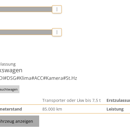
ulassung
kswagen
TDI#DSG#Klima#ACC#Kamera#St.Hz
auchtwagen
Transporter oder Lkw bis 7,5 t
Erstzulassu
meterstand
85.000 km
Leistung
ahrzeug anzeigen