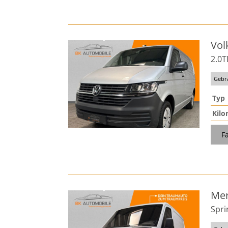
Vol
2.0
Gebr
Typ
Kilo
F
Mer
Spri