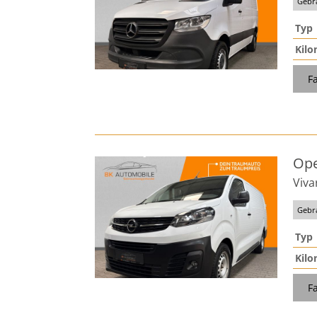
Gebr
Typ
Kilo
F
Ope
Viva
Gebr
Typ
Kilo
F