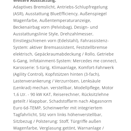
Weitere Ausstattung:
Adaptives Bremslicht, Antriebs-Schlupfregelung
(ASR), Ausstattung BlueEfficiency, Außenspiegel
Wagenfarbe, Außentemperaturanzeige,
Beckenairbag vorn (Pelvisbag), Design- und
Ausstattungslinie Style, Drehzahlmesser,
Einstiegschienen vorn (Edelstahl), Fahrassistenz-
System: aktiver Bremsassistent, Feststellbremse
elektrisch, Gepäckraumabdeckung / Rollo, Getriebe
6-Gang, Infotainment-System: Mercedes me connect,
Karosserie: 5-türig, Klimaanlage, Komfort-Fahrwerk
(Agility Control), Kopfstützen hinten (3-fach),
Lastenverankerung / Verzurrösen, Lenksäule
(Lenkrad) mechan. verstellbar, Modellpflege, Motor
1,6 Ltr. - 90 kW KAT, Reiserechner, Rücksitzlehne
geteilt / klappbar, Schadstoffarm nach Abgasnorm
Euro 6d-TEMP, Scheinwerfer mit integriertem
Tagfahrlicht, Sitz vorn links höhenverstellbar,
Sitzbezug / Polsterung: Stoff, Türgriffe außen
Wagenfarbe, Verglasung getönt, Warnanlage /