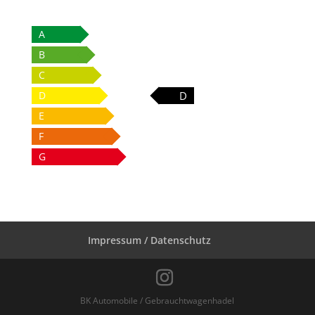
A
B
C
D
D
E
F
G
Impressum / Datenschutz
BK Automobile / Gebrauchtwagenhadel