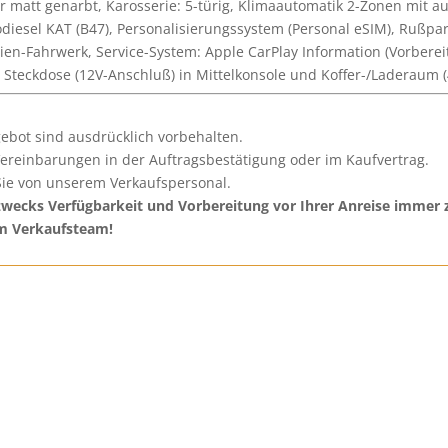
er matt genarbt, Karosserie: 5-türig, Klimaautomatik 2-Zonen mit a
odiesel KAT (B47), Personalisierungssystem (Personal eSIM), Rußpa
ien-Fahrwerk, Service-System: Apple CarPlay Information (Vorbereit
c, Steckdose (12V-Anschluß) in Mittelkonsole und Koffer-/Laderaum 
ebot sind ausdrücklich vorbehalten.
Vereinbarungen in der Auftragsbestätigung oder im Kaufvertrag.
ie von unserem Verkaufspersonal.
ecks Verfügbarkeit und Vorbereitung vor Ihrer Anreise immer z
em Verkaufsteam!