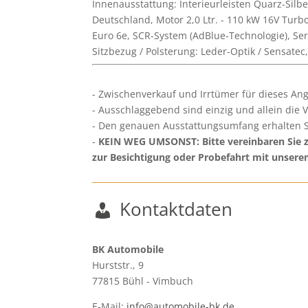
Innenausstattung: Interieurleisten Quarz-Silb
Deutschland, Motor 2,0 Ltr. - 110 kW 16V Turb
Euro 6e, SCR-System (AdBlue-Technologie), Ser
Sitzbezug / Polsterung: Leder-Optik / Sensate
Zwischenverkauf und Irrtümer für dieses Ang
Ausschlaggebend sind einzig und allein die 
Den genauen Ausstattungsumfang erhalten S
KEIN WEG UMSONST: Bitte vereinbaren Sie zw
zur Besichtigung oder Probefahrt mit unser
Kontaktdaten
BK Automobile
Hurststr., 9
77815
Bühl - Vimbuch
E-Mail:
info@automobile-bk.de