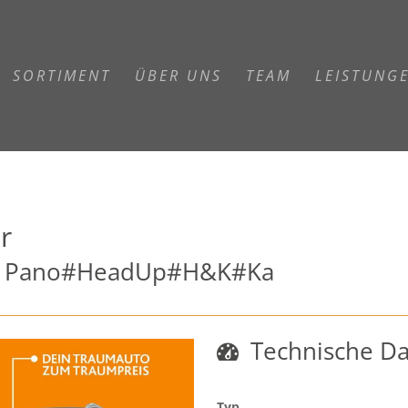
SORTIMENT
ÜBER UNS
TEAM
LEISTUNG
r
ine Pano#HeadUp#H&K#Ka
Technische D
Typ