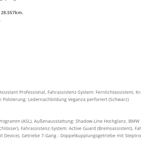
t 28.557km.
.
Assistant Professional, Fahrassistenz-System: Fernlichtassistent, Kr
g / Polsterung: Ledernachbildung Veganza perforiert (Schwarz)
s-Programm (ASL), Außenausstattung: Shadow-Line Hochglanz, BMW 
schlösser), Fahrassistenz-System: Active Guard (Bremsassistent), F
 Device), Getriebe 7-Gang - Doppelkupplungsgetriebe mit Steptronic