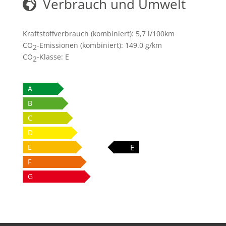
Verbrauch und Umwelt
Kraftstoffverbrauch (kombiniert):
5,7 l/100km
CO
-Emissionen (kombiniert):
149.0 g/km
2
CO
-Klasse:
E
2
A
B
C
D
E
E
F
G