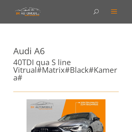
Audi
A6
40TDI qua S line
Vitrual#Matrix#Black#Kamer
a#