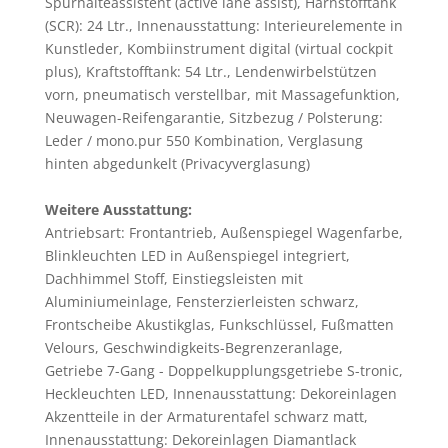
Spurhalteassistent (active lane assist), Harnstofftank
(SCR): 24 Ltr., Innenausstattung: Interieurelemente in
Kunstleder, Kombiinstrument digital (virtual cockpit
plus), Kraftstofftank: 54 Ltr., Lendenwirbelstützen
vorn, pneumatisch verstellbar, mit Massagefunktion,
Neuwagen-Reifengarantie, Sitzbezug / Polsterung:
Leder / mono.pur 550 Kombination, Verglasung
hinten abgedunkelt (Privacyverglasung)
Weitere Ausstattung:
Antriebsart: Frontantrieb, Außenspiegel Wagenfarbe,
Blinkleuchten LED in Außenspiegel integriert,
Dachhimmel Stoff, Einstiegsleisten mit
Aluminiumeinlage, Fensterzierleisten schwarz,
Frontscheibe Akustikglas, Funkschlüssel, Fußmatten
Velours, Geschwindigkeits-Begrenzeranlage,
Getriebe 7-Gang - Doppelkupplungsgetriebe S-tronic,
Heckleuchten LED, Innenausstattung: Dekoreinlagen
Akzentteile in der Armaturentafel schwarz matt,
Innenausstattung: Dekoreinlagen Diamantlack