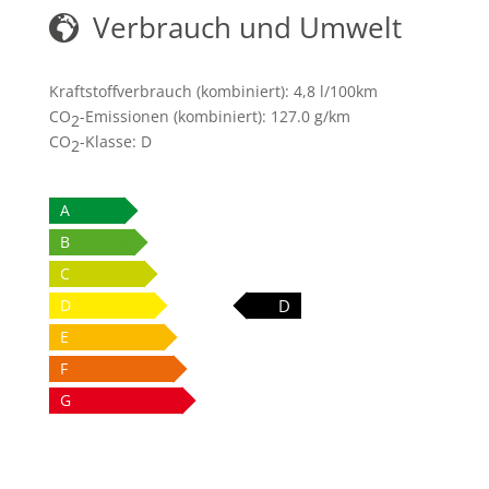
Verbrauch und Umwelt
Kraftstoffverbrauch (kombiniert):
4,8 l/100km
CO
-Emissionen (kombiniert):
127.0 g/km
2
CO
-Klasse:
D
2
A
B
C
D
D
E
F
G